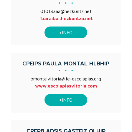
010133aa@hezkuntz.net
fbaraibar.hezkuntza.net
+INFO
CPEIPS PAULA MONTAL HLBHIP
pmontalvitoria@fe-escolapias.org
www.escolapiasvitoria.com
+INFO
CPFPB ADSIS GASTEIZ OLHIP