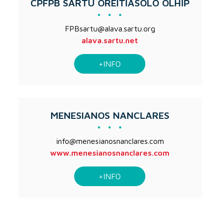
CPFPB SARTU OREITIASOLO OLHIP
FPBsartu@alava.sartu.org
alava.sartu.net
+INFO
MENESIANOS NANCLARES
info@menesianosnanclares.com
www.menesianosnanclares.com
+INFO