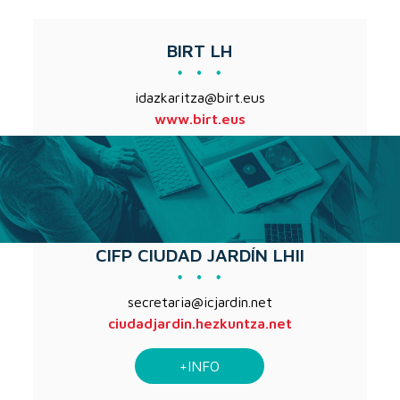
BIRT LH
idazkaritza@birt.eus
www.birt.eus
+INFO
CIFP CIUDAD JARDÍN LHII
secretaria@icjardin.net
ciudadjardin.hezkuntza.net
+INFO